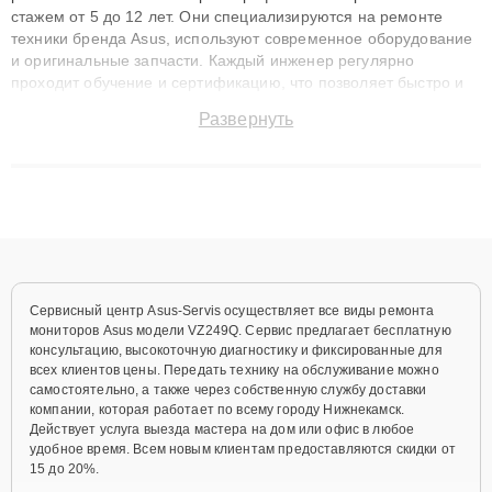
стажем от 5 до 12 лет. Они специализируются на ремонте
техники бренда Asus, используют современное оборудование
и оригинальные запчасти. Каждый инженер регулярно
проходит обучение и сертификацию, что позволяет быстро и
точноdiagnostikировать поломки и восстанавливать технику с
Развернуть
сохранением гарантии до 3 лет. Наши мастера решают
сложные случаи: от замены матриц и материнских плат до
ремонта после залития и восстановления данных. Благодаря
высокой квалификации и ответственному подходу клиенты
получают быстрый, качественный ремонт и понятные
объяснения по результатам диагностики.
Сервисный центр Asus-Servis осуществляет все виды ремонта
мониторов Asus модели VZ249Q. Сервис предлагает бесплатную
консультацию, высокоточную диагностику и фиксированные для
всех клиентов цены. Передать технику на обслуживание можно
самостоятельно, а также через собственную службу доставки
компании, которая работает по всему городу Нижнекамск.
Действует услуга выезда мастера на дом или офис в любое
удобное время. Всем новым клиентам предоставляются скидки от
15 до 20%.