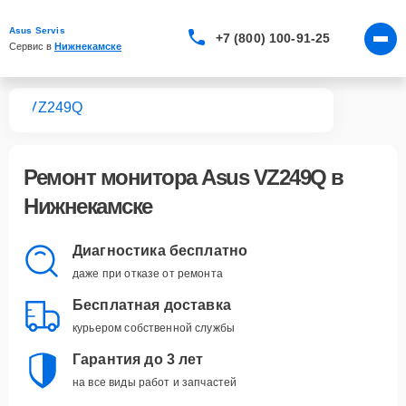
Asus Servis
+7 (800) 100-91-25
Сервис в 
Нижнекамске
ров
VZ249Q
Ремонт
монитора Asus VZ249Q
в
Нижнекамске
Диагностика бесплатно
даже при отказе от ремонта
Бесплатная доставка
курьером собственной службы
Гарантия до 3 лет
на все виды работ и запчастей