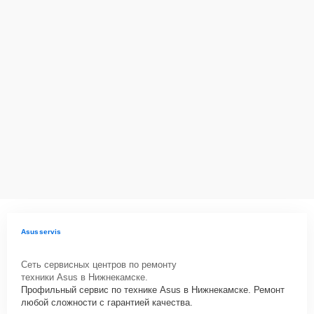
сохранность техники и безопасность личных данных на
ремонтируемых устройствах клиентов, в соответствии с
действующим законодательством Российской Федерации.
Как начать ремонт
Для запуска процесса ремонта монитора Asus VZ249Q нужно
просто оставить
Заявку на сайте
или позвонить телефону горячей
линии: +7 (800) 100-91-25. Наши специалисты оперативно
проконсультируют по всем необходимым вопросам, запишут на
диагностику, подскажут с вариантами курьерской доставки или
оформят выезд мастера в удобное время и место.
Asusservis
Сеть сервисных центров по ремонту
техники Asus в Нижнекамске.
Профильный сервис по технике Asus в Нижнекамске. Ремонт
любой сложности с гарантией качества.