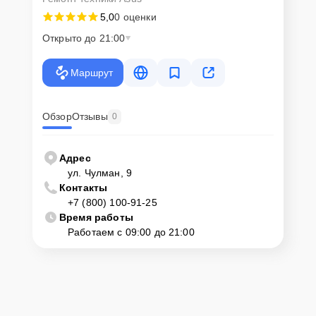
5,0
0 оценки
мастера
Открыто до 21:00
Если у клиента нет времени или возможности для перемещения
крупногабаритной техники, он может заказать курьерскую
Маршрут
доставку или услугу выезда мастера. Специалист приедет в
удобное место и время, проведет тщательную диагностику и при
наличии оборудования осуществит оперативный ремонт.
Обзор
Отзывы
0
Как приехать в сервисный
центр
Адрес
ул. Чулман, 9
Контакты
Клиент может самостоятельно привезти устройство на
+7 (800) 100-91-25
диагностику и ремонт. Для этого нужно позвонить по телефону
горячей линии или оставить заявку, согласовать удобное время и
Время работы
подъехать по адресу: г. Нижнекамск, ул. Чулман, 9.
Работаем с 09:00 до 21:00
Ответственность за
технику
Сервисный центр Asus-Servis несет полную ответственность за