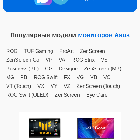
Популярные модели
мониторов Asus
ROG
TUF Gaming
ProArt
ZenScreen
ZenScreen Go
VP
VA
ROG Strix
VS
Business (BE)
CG
Designo
ZenScreen (MB)
MG
PB
ROG Swift
FX
VG
VB
VC
VT (Touch)
VX
VY
VZ
ZenScreen (Touch)
ROG Swift (OLED)
ZenScreen
Eye Care