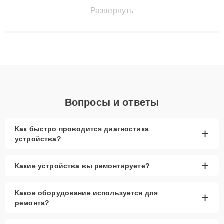
точноdiagnostikировать поломки и восстанавливать технику с
Развернуть
сохранением гарантии до 3 лет. Наши мастера решают
сложные случаи: от замены матриц и материнских плат до
ремонта после залития и восстановления данных. Благодаря
высокой квалификации и ответственному подходу клиенты
получают быстрый, качественный ремонт и понятные
объяснения по результатам диагностики.
Вопросы и ответы
Как быстро проводится диагностика
+
устройства?
+
Какие устройства вы ремонтируете?
Какое оборудование используется для
+
ремонта?