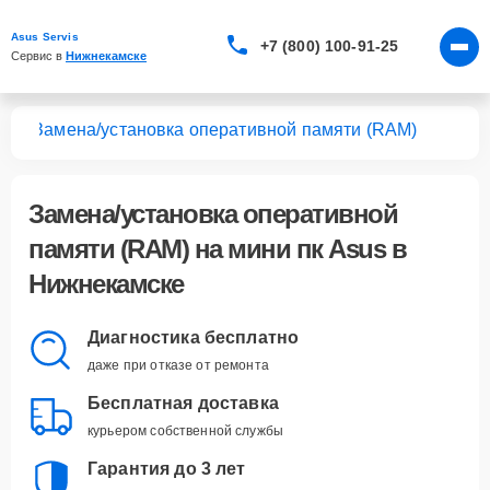
Asus Servis
+7 (800) 100-91-25
Сервис в 
Нижнекамске
 пк
Замена/установка оперативной памяти (RAM)
Замена/установка оперативной
памяти (RAM)
на мини пк Asus в
Нижнекамске
Диагностика бесплатно
даже при отказе от ремонта
Бесплатная доставка
курьером собственной службы
Гарантия до 3 лет